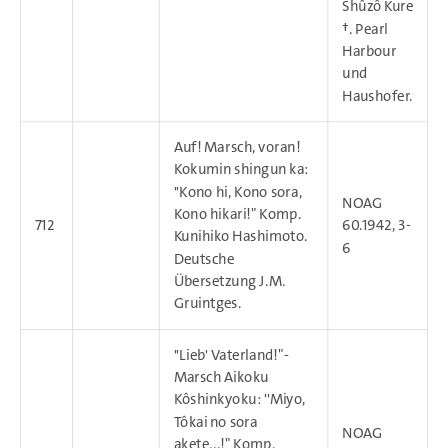
Shûzô Kure
†. Pearl
Harbour
und
Haushofer.
Auf! Marsch, voran!
Kokumin shingun ka:
''Kono hi, Kono sora,
NOAG
Kono hikari!" Komp.
712
60.1942, 3-
Kunihiko Hashimoto.
6
Deutsche
Übersetzung J.M.
Gruintges.
''Lieb' Vaterland!"-
Marsch Aikoku
Kôshinkyoku: ''Miyo,
Tôkai no sora
NOAG
akete...!" Komp.