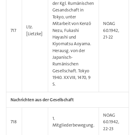
der Kgl. Rumänischen
Gesandschaft in
Tokyo, unter
Mitarbeit von Kenzô
NOAG
Ltz.
717
Nezu, Fukashi
60.1942,
[Lietzke]
Hayashi und
21-22
Kiyomatsu Aoyama.
Herausg. von der
Japanisch-
Rumänischen
Gesellschaft. Tokyo
1940. XXVIII, 1470, 9
S.
Nachrichten aus der Gesellschaft
NOAG
1.
718
60.1942,
Mitgliederbewegung.
22-23