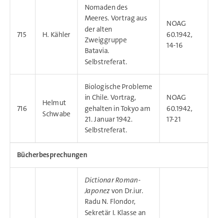
Nomaden des
Meeres. Vortrag aus
NOAG
der alten
715
H. Kähler
60.1942,
Zweiggruppe
14-16
Batavia.
Selbstreferat.
Biologische Probleme
in Chile. Vortrag,
NOAG
Helmut
716
gehalten in Tokyo am
60.1942,
Schwabe
21. Januar 1942.
17-21
Selbstreferat.
Bücherbesprechungen
Dictionar Roman-
Japonez
von Dr.iur.
Radu N. Flondor,
Sekretär I. Klasse an