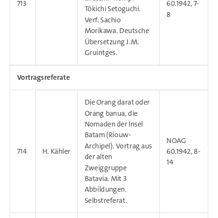
713
60.1942, 7-
Tôkichi Setoguchi.
8
Verf. Sachio
Morikawa. Deutsche
Übersetzung J.M.
Gruintges.
Vortragsreferate
Die Orang darat oder
Orang banua, die
Nomaden der Insel
Batam (Riouw-
NOAG
Archipel). Vortrag aus
714
H. Kähler
60.1942, 8-
der alten
14
Zweiggruppe
Batavia. Mit 3
Abbildungen.
Selbstreferat.