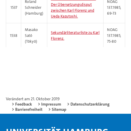
Roland
NOAG
Der Übersetzungsdisput
1537
Schneider
137.1985,
zwischen Karl Florenz und
(Hamburg)
69-73
Ueda Kazutoshi.
Masako
NOAG
Sekundärliteraturliste zu Karl
1538
Satô
137.1985,
Florenz.
(Tôkyô)
75-80
Verändert am 21. Oktober 2019
Feedback
Impressum
Datenschutzerklärung
Barrierefreiheit
Sitemap