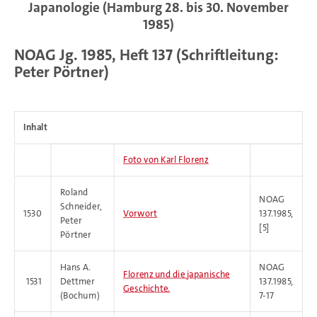
Japanologie (Hamburg 28. bis 30. November
1985)
NOAG Jg. 1985, Heft 137 (Schriftleitung:
Peter Pörtner)
Inhalt
Foto von Karl Florenz
Roland
NOAG
Schneider,
1530
Vorwort
137.1985,
Peter
[5]
Pörtner
Hans A.
NOAG
Florenz und die japanische
1531
Dettmer
137.1985,
Geschichte.
(Bochum)
7-17