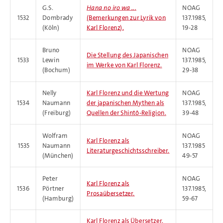
G.S.
Hana no iro wa ...
NOAG
1532
Dombrady
(Bemerkungen zur Lyrik von
137.1985,
(Köln)
Karl Florenz).
19-28
Bruno
NOAG
Die Stellung des Japanischen
1533
Lewin
137.1985,
im Werke von Karl Florenz.
(Bochum)
29-38
Nelly
Karl Florenz und die Wertung
NOAG
1534
Naumann
der japanischen Mythen als
137.1985,
(Freiburg)
Quellen der Shintô-Religion.
39-48
Wolfram
NOAG
Karl Florenz als
1535
Naumann
137.1985
Literaturgeschichtsschreiber.
(München)
49-57
Peter
NOAG
Karl Florenz als
1536
Pörtner
137.1985,
Prosaübersetzer.
(Hamburg)
59-67
Karl Florenz als Übersetzer.